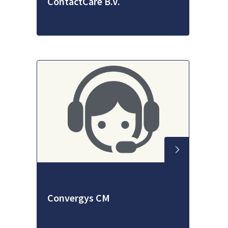
ContactCare B.V.
Convergys CM