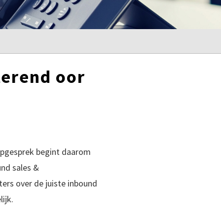
terend oor
opgesprek begint daarom
und sales &
ers over de juiste inbound
ijk.