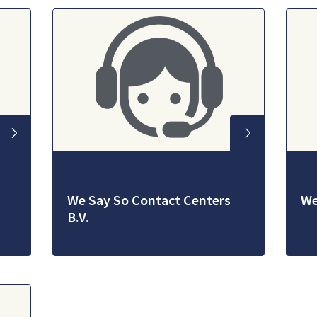
We Say So Contact Centers
We
B.V.