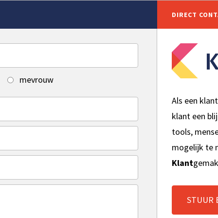
DIRECT CON
mevrouw
Als een klan
klant een bli
tools, mens
mogelijk te
Klant
gemak
STUUR 