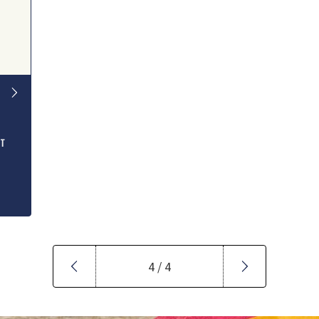
ST
4 / 4