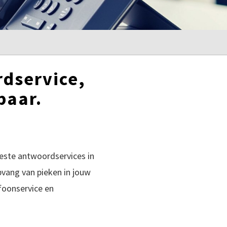
rdservice,
baar.
este antwoordservices in
pvang van pieken in jouw
foonservice en