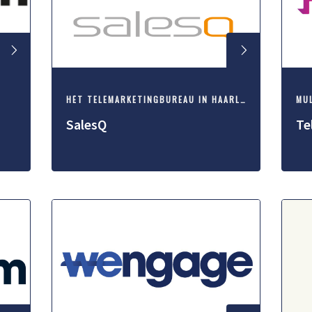
HÉT TELEMARKETINGBUREAU IN HAARLEM
MU
SalesQ
Te