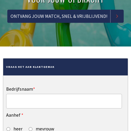
ONTVANG JOUW MATCH, SNEL & VRIJBLIJVEND!
VRAAG HET AAN KLANTGEMAK
Bedrijfsnaam
*
Aanhef
*
heer
mevrouw