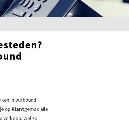
besteden?
bound
nken in outbound
 je op
Klant
gemak alle
e verkoop. Wel zo