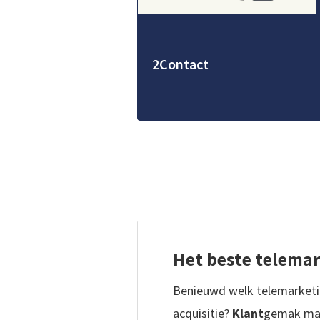
2Contact
Het beste telema
Benieuwd welk telemarketing
acquisitie?
Klant
gemak maak