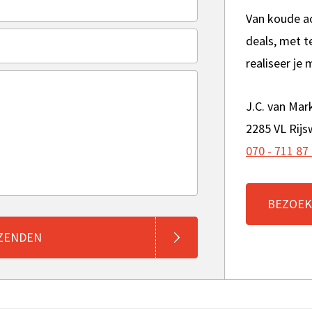
Van koude ac
deals, met t
realiseer je
J.C. van Mar
2285 VL Rijs
070 - 711 87
BEZOEK
ZENDEN