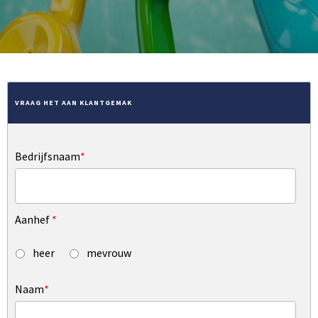
VRAAG HET AAN KLANTGEMAK
Bedrijfsnaam
*
Aanhef
*
heer
mevrouw
Naam
*