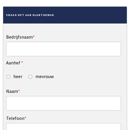
VRAAG HET AAN KLANTGEMAK
Bedrijfsnaam
*
Aanhef
*
heer
mevrouw
Naam
*
Telefoon
*