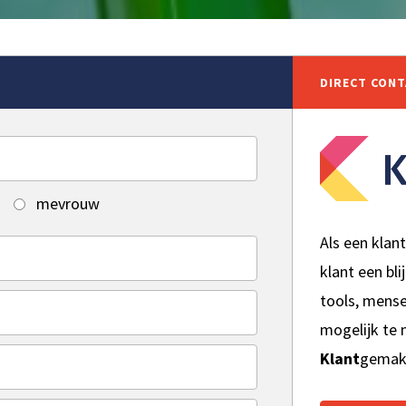
DIRECT CON
mevrouw
Als een klan
klant een bli
tools, mens
mogelijk te
Klant
gemak