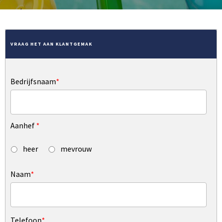
VRAAG HET AAN KLANTGEMAK
Bedrijfsnaam
*
Aanhef
*
heer
mevrouw
Naam
*
Telefoon
*