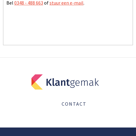
Bel
0348 - 488 663
of
stuur een e-mail
.
BEZOEK ONZE WEBSITE
CONTACT