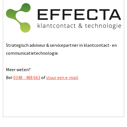
Strategisch adviseur & servicepartner in klantcontact- en
communicatietechnologie.
Meer weten?
Bel
0348 - 488 663
of
stuur een e-mail
.
BEZOEK ONZE WEBSITE