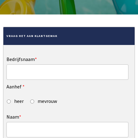
VRAAG HET AAN KLANTGEMAK
Bedrijfsnaam
*
Aanhef
*
heer
mevrouw
Naam
*