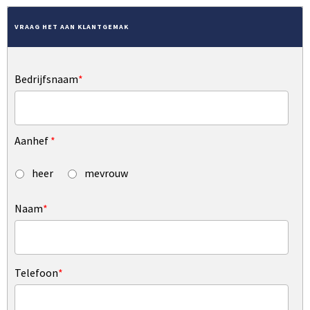
VRAAG HET AAN KLANTGEMAK
Bedrijfsnaam
*
Aanhef
*
heer
mevrouw
Naam
*
Telefoon
*