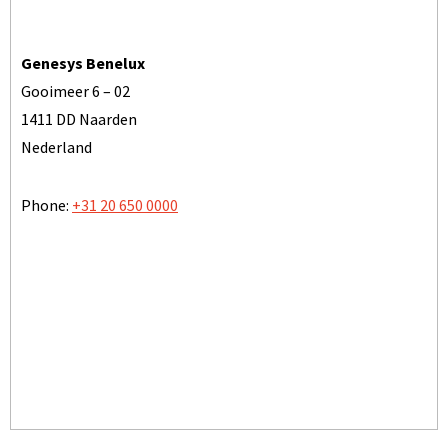
Genesys Benelux
Gooimeer 6 – 02
1411 DD Naarden
Nederland
Phone:
+31 20 650 0000
TOON OP KAART
BEZOEK ONZE WEBSITE