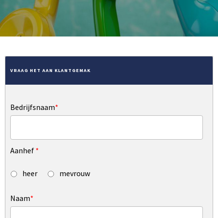
VRAAG HET AAN KLANTGEMAK
Bedrijfsnaam
*
Aanhef
*
heer
mevrouw
Naam
*