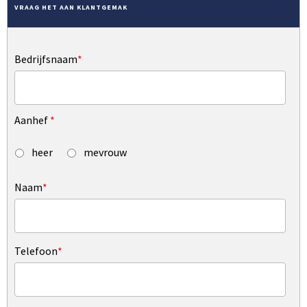
VRAAG HET AAN KLANTGEMAK
Bedrijfsnaam
*
Aanhef
*
heer
mevrouw
Naam
*
Telefoon
*