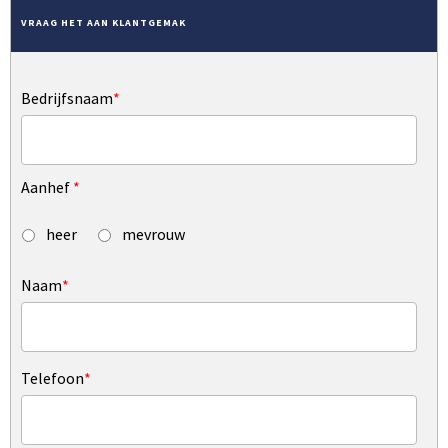
VRAAG HET AAN KLANTGEMAK
Bedrijfsnaam
*
Aanhef
*
heer
mevrouw
Naam
*
Telefoon
*