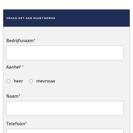
VRAAG HET AAN KLANTGEMAK
Bedrijfsnaam
*
Aanhef
*
heer
mevrouw
Naam
*
Telefoon
*