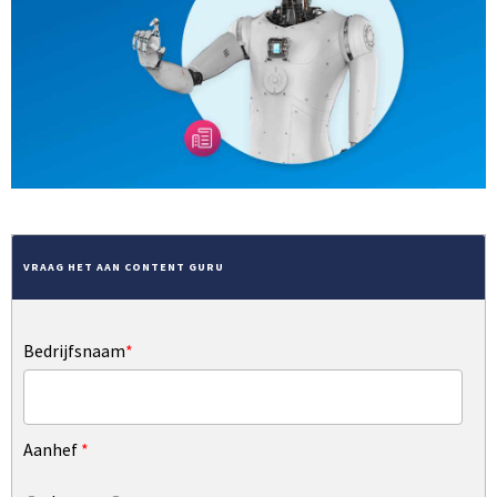
VRAAG HET AAN CONTENT GURU
Bedrijfsnaam
*
Aanhef
*