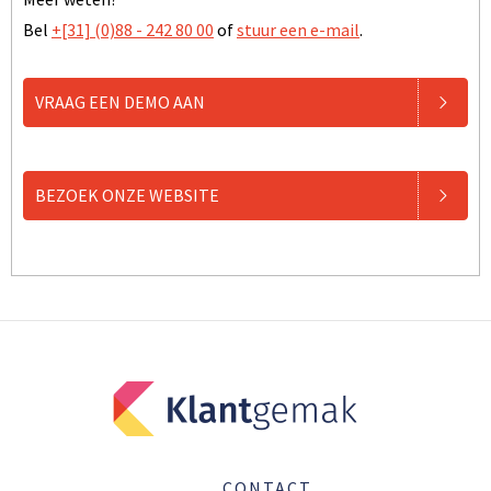
Bel
+[31] (0)88 - 242 80 00
of
stuur een e-mail
.
VRAAG EEN DEMO AAN
BEZOEK ONZE WEBSITE
CONTACT