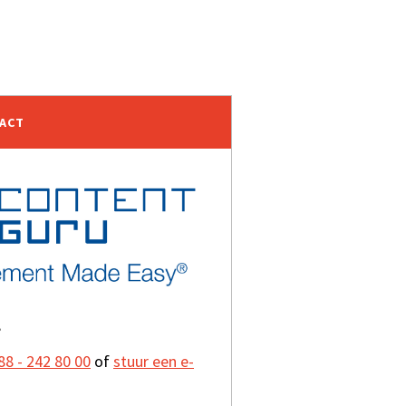
TACT
?
88 - 242 80 00
of
stuur een e-