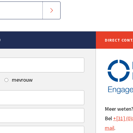
U
DIRECT CON
mevrouw
Meer weten
Bel
+[31] (0)
mail
.