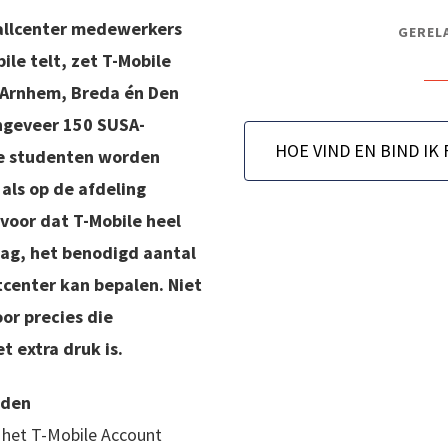
callcenter medewerkers
GEREL
ile telt, zet T-Mobile
n Arnhem, Breda én Den
ngeveer 150 SUSA-
ze studenten worden
als op de afdeling
voor dat T-Mobile heel
 dag, het benodigd aantal
center kan bepalen. Niet
or precies die
 extra druk is.
nden
 het T-Mobile Account