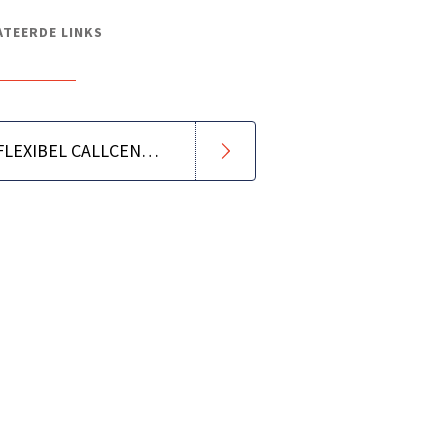
ATEERDE LINKS
HOE VIND EN BIND IK FLEXIBEL CALLCENTER PERSONEEL