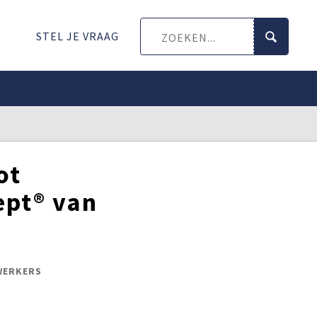
STEL JE VRAAG
ot
ept® van
EWERKERS