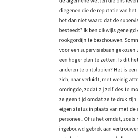
de algemene wetten die ons leven 
diegenen die de reputatie van het 
het dan niet waard dat de supervis
besteedt? Ik ben dikwijls geneigd 
rookgordijn te beschouwen. Somm
voor een supervisiebaan gekozen u
een hoger plan te zetten. Is dit h
anderen te ontplooien? Het is een 
zich, naar verluidt, met weinig at
omringde, zodat zij zelf des te m
ze geen tijd omdat ze te druk zij
eigen status in plaats van met de 
personeel. Of is het omdat, zoals
ingebouwd gebrek aan vertrouwen b