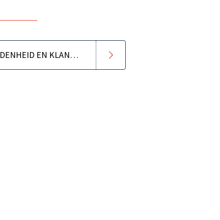
MEDEWERKERSTEVREDENHEID EN KLANTTEVREDENHEID DOOR CALLCENTER COACHING