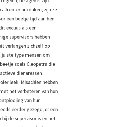
regelen; de agents zijn
callcenter uitmaken; zijn ze
or een beetje tijd aan hen
dit excuus als een
ige supervisors hebben
it verlangen zichzelf op
et juiste type mensen om
beetje zoals Cleopatra die
tractieve dienaressen
ooier leek. Misschien hebben
n met het verbeteren van hun
ontplooiing van hun
 reeds eerder gezegd, er een
ij de supervisor is en het