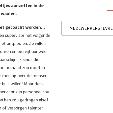
ltjes aanzetten in de
 waaien.
niet gecoacht worden…
een supervisor het volgende
niet ontplooien. Ze willen
omen en om vijf uur weer
arschijnlijk sinds die
 voor iemand zou moeten
re mening over de mensen
r huis willen! Maar denk
ervisor zijn personeel zou
an hen zou gedragen alsof
n of verborgen talenten