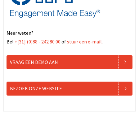
Meer weten?
Bel
+[31] (0)88 - 242 80 00
of
stuur een e-mail
.
VRAAG EEN DEMO AAN
BEZOEK ONZE WEBSITE