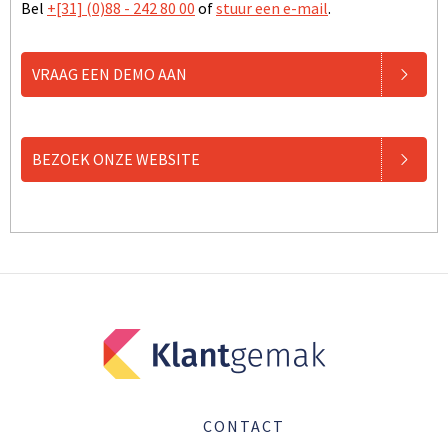
Bel
+[31] (0)88 - 242 80 00
of
stuur een e-mail
.
VRAAG EEN DEMO AAN
BEZOEK ONZE WEBSITE
CONTACT