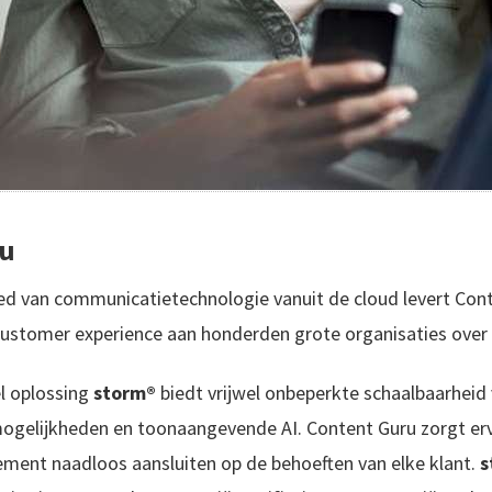
ru
ied van communicatietechnologie vanuit de cloud levert Con
stomer experience aan honderden grote organisaties over 
l oplossing
storm®
biedt vrijwel onbeperkte schaalbaarheid 
ogelijkheden en toonaangevende AI. Content Guru zorgt erv
ment naadloos aansluiten op de behoeften van elke klant.
s