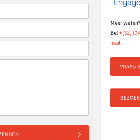
Meer weten
Bel
+[31] (0)
mail
.
VRAAG 
BEZOEK
ZENDEN