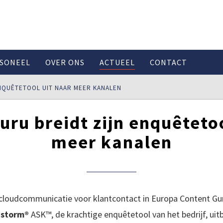
SONEEL
OVER ONS
ACTUEEL
CONTACT
NQUÊTETOOL UIT NAAR MEER KANALEN
uru breidt zijn enquêtetoo
meer kanalen
 cloudcommunicatie voor klantcontact in Europa Content Gu
n
storm®
ASK™, de krachtige enquêtetool van het bedrijf, uitb