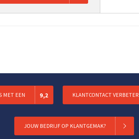
S MET EEN
9,2
KLANTCONTACT VERBETERE
JOUW BEDRIJF OP KLANTGEMAK?