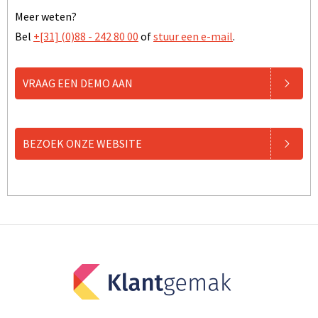
Meer weten?
Bel
+[31] (0)88 - 242 80 00
of
stuur een e-mail
.
VRAAG EEN DEMO AAN
BEZOEK ONZE WEBSITE