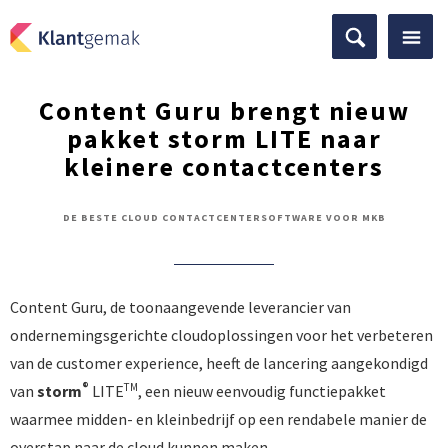
Content Guru brengt nieuw
pakket storm LITE naar
kleinere contactcenters
DE BESTE CLOUD CONTACTCENTERSOFTWARE VOOR MKB
Content Guru, de toonaangevende leverancier van
ondernemingsgerichte cloudoplossingen voor het verbeteren
van de customer experience, heeft de lancering aangekondigd
®
TM
van
storm
LITE
, een nieuw eenvoudig functiepakket
waarmee midden- en kleinbedrijf op een rendabele manier de
overstap naar de cloud kunnen maken.