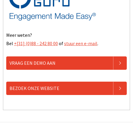
Meer weten?
Bel
+[31] (0)88 - 242 80 00
of
stuur een e-mail
.
VRAAG EEN DEMO AAN
BEZOEK ONZE WEBSITE