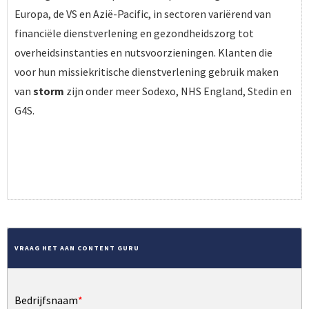
Europa, de VS en Azië-Pacific, in sectoren variërend van
financiële dienstverlening en gezondheidszorg tot
overheidsinstanties en nutsvoorzieningen. Klanten die
voor hun missiekritische dienstverlening gebruik maken
van
storm
zijn onder meer Sodexo, NHS England, Stedin en
G4S.
MEER OVER CONTENT GURU
VRAAG HET AAN CONTENT GURU
Bedrijfsnaam
*