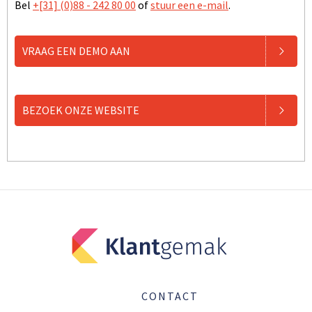
Bel
+[31] (0)88 - 242 80 00
of
stuur een e-mail
.
VRAAG EEN DEMO AAN
BEZOEK ONZE WEBSITE
CONTACT