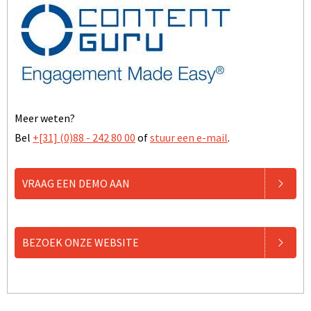
Meer weten?
Bel
+[31] (0)88 - 242 80 00
of
stuur een e-mail
.
VRAAG EEN DEMO AAN
BEZOEK ONZE WEBSITE