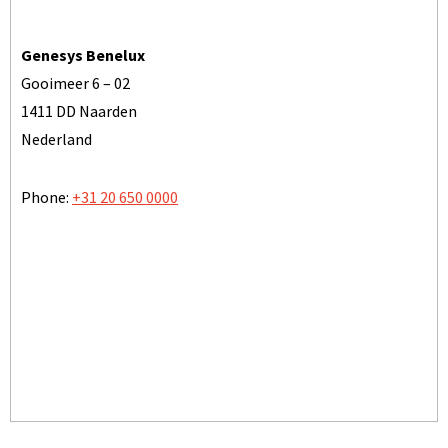
Genesys Benelux
Gooimeer 6 – 02
1411 DD Naarden
Nederland
Phone:
+31 20 650 0000
TOON OP KAART
BEZOEK ONZE WEBSITE