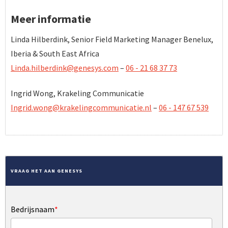
Meer informatie
Linda Hilberdink, Senior Field Marketing Manager Benelux,
Iberia & South East Africa
Linda.hilberdink@genesys.com
–
06 - 21 68 37 73
Ingrid Wong, Krakeling Communicatie
Ingrid.wong@krakelingcommunicatie.nl
–
06 - 147 67 539
VRAAG HET AAN GENESYS
Bedrijsnaam
*