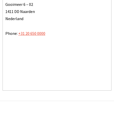
Gooimeer 6 – 02
1411 DD Naarden
Nederland
Phone:
+31 20 650 0000
TOON OP KAART
BEZOEK ONZE WEBSITE