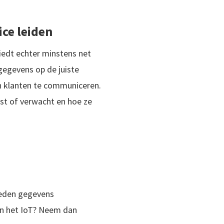
ice leiden
biedt echter minstens net
gegevens op de juiste
un klanten te communiceren.
nst of verwacht en hoe ze
heden gegevens
en het IoT? Neem dan