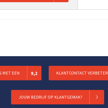
S MET EEN
9,2
KLANTCONTACT VERBETERE
JOUW BEDRIJF OP KLANTGEMAK?