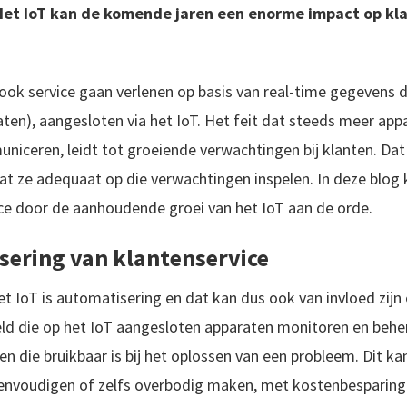
. Het IoT kan de komende jaren een enorme impact op kl
ook service gaan verlenen op basis van real-time gegevens
en), aangesloten via het IoT. Het feit dat steeds meer appa
uniceren, leidt tot groeiende verwachtingen bij klanten. Dat 
at ze adequaat op die verwachtingen inspelen. In deze blog
ce door de aanhoudende groei van het IoT aan de orde.
sering van klantenservice
t IoT is automatisering en dat kan dus ook van invloed zijn 
 die op het IoT aangesloten apparaten monitoren en beher
n die bruikbaar is bij het oplossen van een probleem. Dit ka
envoudigen of zelfs overbodig maken, met kostenbesparinge