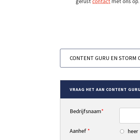
gerust
contact
met ons op.
VRAAG HET AAN CONTENT GUR
Bedrijfsnaam
*
Aanhef
*
heer