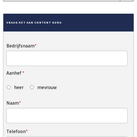
VRAAG HET AAN CONTENT GURU
Bedrijfsnaam
*
Aanhef
*
heer
mevrouw
Naam
*
Telefoon
*