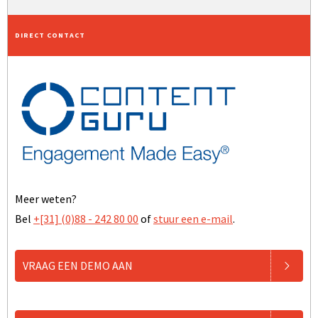
DIRECT CONTACT
Meer weten?
Bel
+[31] (0)88 - 242 80 00
of
stuur een e-mail
.
VRAAG EEN DEMO AAN