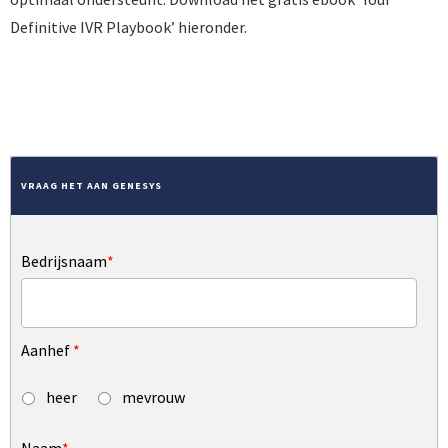
Definitive IVR Playbook’ hieronder.
DOWNLOAD HET GRATIS EBOOK
VRAAG HET AAN GENESYS
Bedrijsnaam
*
Aanhef
*
heer
mevrouw