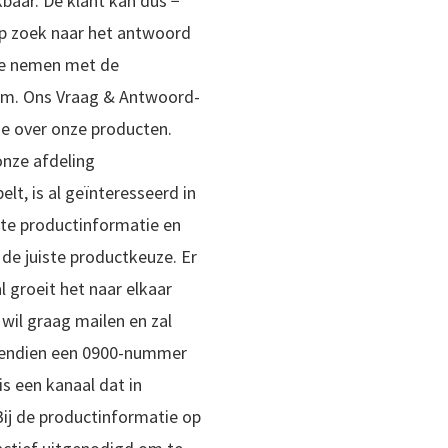
baar. De klant kan dus −
p zoek naar het antwoord
 te nemen met de
om. Ons Vraag & Antwoord-
ie over onze producten.
onze afdeling
lt, is al geïnteresseerd in
iste productinformatie en
de juiste productkeuze. Er
 groeit het naar elkaar
, wil graag mailen en zal
ovendien een 0900-nummer
is een kanaal dat in
 Bij de productinformatie op