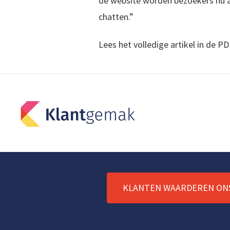
de website worden bezoekers nu a
chatten.”
Lees het volledige artikel in de PD
KLANTEN WAARDEREN ON