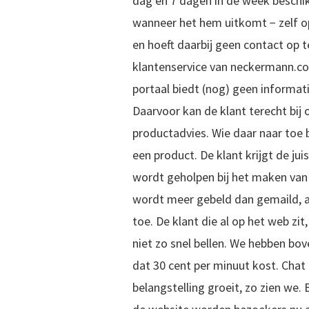
dag en 7 dagen in de week beschik
wanneer het hem uitkomt − zelf o
en hoeft daarbij geen contact op
klantenservice van neckermann.c
portaal biedt (nog) geen informat
Daarvoor kan de klant terecht bij 
productadvies. Wie daar naar toe be
een product. De klant krijgt de ju
wordt geholpen bij het maken van 
wordt meer gebeld dan gemaild, al
toe. De klant die al op het web zit
niet zo snel bellen. We hebben b
dat 30 cent per minuut kost. Chat 
belangstelling groeit, zo zien we.