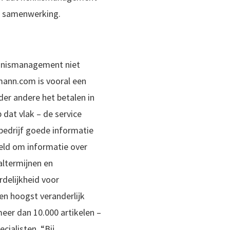
n samenwerking.
nnismanagement niet
mann.com is vooral een
der andere het betalen in
p dat vlak – de service
edrijf goede informatie
eeld om informatie over
altermijnen en
delijkheid voor
en hoogst veranderlijk
eer dan 10.000 artikelen –
cialisten. “Bij