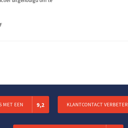
ctief uitgenodigd om te
F
S MET EEN
9,2
KLANTCONTACT VERBETERE