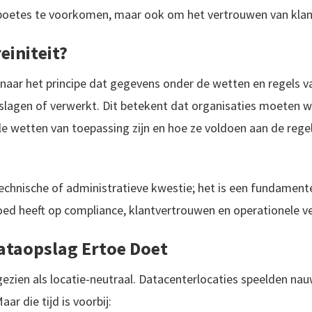
 boetes te voorkomen, maar ook om het vertrouwen van kla
einiteit?
 naar het principe dat gegevens onder de wetten en regels va
slagen of verwerkt. Dit betekent dat organisaties moeten 
le wetten van toepassing zijn en hoe ze voldoen aan de regel
technische of administratieve kwestie; het is een fundament
loed heeft op compliance, klantvertrouwen en operationele v
taopslag Ertoe Doet
zien als locatie-neutraal. Datacenterlocaties speelden nauwe
ar die tijd is voorbij: