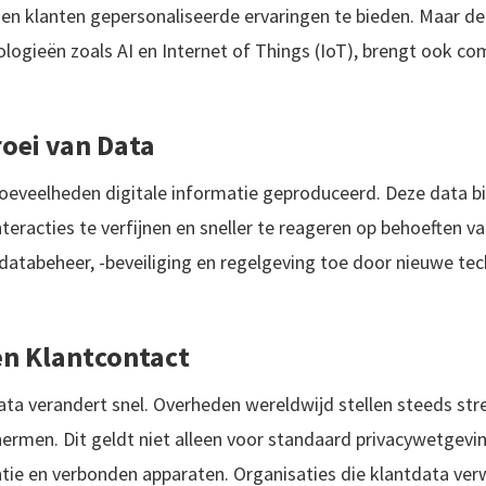
 en klanten gepersonaliseerde ervaringen te bieden. Maar de
ogieën zoals AI en Internet of Things (IoT), brengt ook c
oei van Data
eveelheden digitale informatie geproduceerd. Deze data b
eracties te verfijnen en sneller te reageren op behoeften van
databeheer, -beveiliging en regelgeving toe door nieuwe te
en Klantcontact
ata verandert snel. Overheden wereldwijd stellen steeds st
rmen. Dit geldt niet alleen voor standaard privacywetgevin
ntie en verbonden apparaten. Organisaties die klantdata v