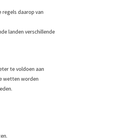
 regels daarop van
de landen verschillende
.
eter te voldoen aan
dse wetten worden
heden.
zen.