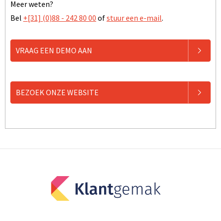
Meer weten?
Bel
+[31] (0)88 - 242 80 00
of
stuur een e-mail
.
VRAAG EEN DEMO AAN
BEZOEK ONZE WEBSITE