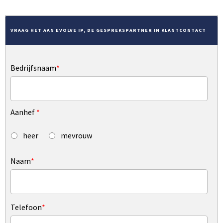
VRAAG HET AAN EVOLVE IP, DE GESPREKSPARTNER IN KLANTCONTACT
Bedrijfsnaam
*
Aanhef
*
heer
mevrouw
Naam
*
Telefoon
*