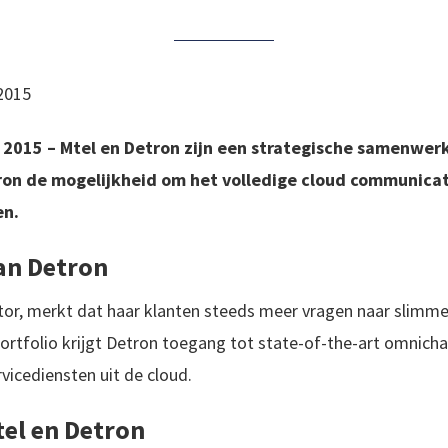
2015
 2015 –
Mtel en Detron zijn een strategische samenwer
on de mogelijkheid om het volledige cloud communicati
en.
an Detron
tor, merkt dat haar klanten steeds meer vragen naar slimm
portfolio krijgt Detron toegang tot state-of-the-art omnicha
rvicediensten uit de cloud.
el en Detron