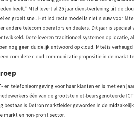
eden heeft.” Mtel levert al 25 jaar dienstverlening uit de cl
l en groeit snel. Het indirecte model is niet nieuw voor Mtel
der andere telecom operators en dealers. Dit jaar is speciaal
ntwikkeld. Deze leveren traditioneel systemen op locatie, a
en nog geen duidelijk antwoord op cloud. Mtel is verheugd
 een complete cloud communicatie propositie in de markt te
Groep
T- en telefonieomgeving voor haar klanten en is met een ja
0 medewerkers één van de grootste niet-beursgenoteerde I
ig bestaan is Detron marktleider geworden in de midzakelij
e markt en non-profit sector.