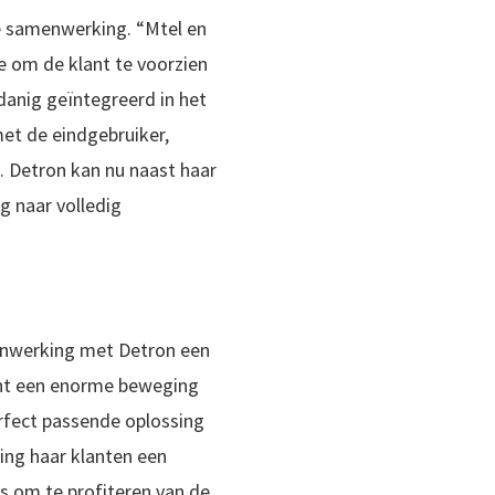
de samenwerking. “Mtel en
ie om de klant te voorzien
anig geïntegreerd in het
met de eindgebruiker,
n. Detron kan nu naast haar
g naar volledig
menwerking met Detron een
ent een enorme beweging
erfect passende oplossing
ing haar klanten een
s om te profiteren van de