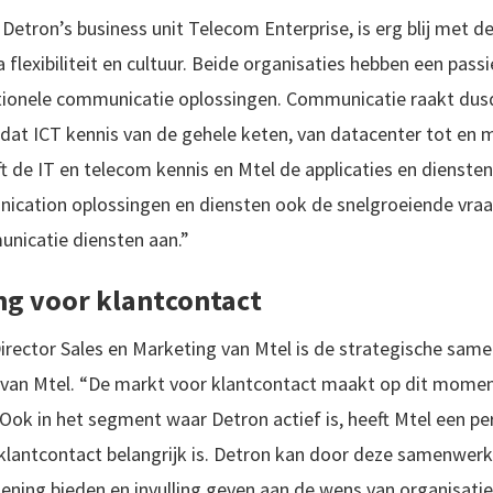
 Detron’s business unit Telecom Enterprise, is erg blij met 
 flexibiliteit en cultuur. Beide organisaties hebben een pass
tionele communicatie oplossingen. Communicatie raakt dusd
 dat ICT kennis van de gehele keten, van datacenter tot en 
ft de IT en telecom kennis en Mtel de applicaties en dienste
ication oplossingen en diensten ook de snelgroeiende vraa
nicatie diensten aan.”
ng voor klantcontact
irector Sales en Marketing van Mtel is de strategische sa
ei van Mtel. “De markt voor klantcontact maakt op dit mom
 Ook in het segment waar Detron actief is, heeft Mtel een p
 klantcontact belangrijk is. Detron kan door deze samenwerk
ening bieden en invulling geven aan de wens van organisatie