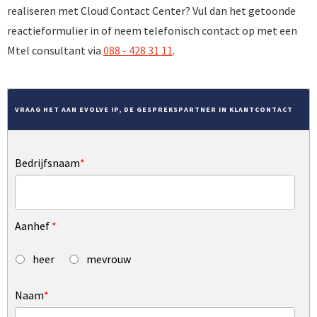
realiseren met Cloud Contact Center? Vul dan het getoonde
reactieformulier in of neem telefonisch contact op met een
Mtel consultant via
088 - 428 31 11
.
VRAAG HET AAN EVOLVE IP, DE GESPREKSPARTNER IN KLANTCONTACT
Bedrijfsnaam
*
Aanhef
*
heer
mevrouw
Naam
*