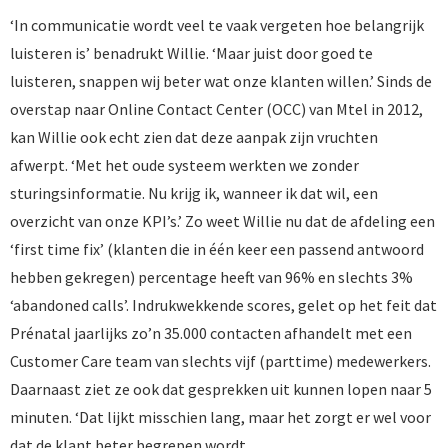
‘In communicatie wordt veel te vaak vergeten hoe belangrijk
luisteren is’ benadrukt Willie. ‘Maar juist door goed te
luisteren, snappen wij beter wat onze klanten willen.’ Sinds de
overstap naar Online Contact Center (OCC) van Mtel in 2012,
kan Willie ook echt zien dat deze aanpak zijn vruchten
afwerpt. ‘Met het oude systeem werkten we zonder
sturingsinformatie. Nu krijg ik, wanneer ik dat wil, een
overzicht van onze KPI’s.’ Zo weet Willie nu dat de afdeling een
‘first time fix’ (klanten die in één keer een passend antwoord
hebben gekregen) percentage heeft van 96% en slechts 3%
‘abandoned calls’. Indrukwekkende scores, gelet op het feit dat
Prénatal jaarlijks zo’n 35.000 contacten afhandelt met een
Customer Care team van slechts vijf (parttime) medewerkers.
Daarnaast ziet ze ook dat gesprekken uit kunnen lopen naar 5
minuten. ‘Dat lijkt misschien lang, maar het zorgt er wel voor
dat de klant beter begrepen wordt.