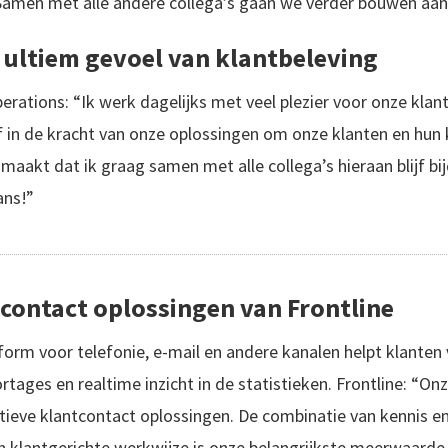
 Samen met alle andere collega’s gaan we verder bouwen aan
 ultiem gevoel van klantbeleving
ations: “Ik werk dagelijks met veel plezier voor onze klant
 in de kracht van onze oplossingen om onze klanten en hun 
 maakt dat ik graag samen met alle collega’s hieraan blijf bi
ans!”
contact oplossingen van Frontline
rm voor telefonie, e-mail en andere kanalen helpt klanten va
ages en realtime inzicht in de statistieken. Frontline: “Onze
tieve klantcontact oplossingen. De combinatie van kennis en
 klantgerichte werkwijze is onze belangrijkste meerwaarde. 