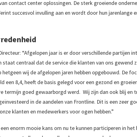
van contact center oplossingen. De sterk groeiende ondern
erint succesvol invulling aan en wordt door hun jarenlange 
vredenheid
recteur: “Afgelopen jaar is er door verschillende partijen i
n staat centraal dat de service die klanten van ons gewend 
 op hetgeen wij de afgelopen jaren hebben opgebouwd. De foc
 een 8,4, heeft de basis gelegd voor een gezond en groeiend
re termijn goed gewaarborgd werd. Wij zijn dan ook blij en t
ïnvesteerd in de aandelen van Frontline. Dit is een zeer go
et onze klanten en medewerkers voor ogen hebben.”
een enorm mooie kans om nu te kunnen participeren in het be