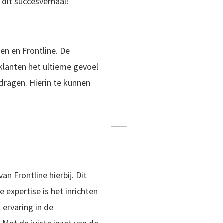
 dit succesverhaal!”
en en Frontline. De
klanten het ultieme gevoel
jdragen. Hierin te kunnen
n Frontline hierbij. Dit
 expertise is het inrichten
 ervaring in de
Met de juiste inzet van de