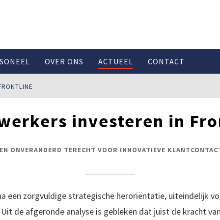
SONEEL
OVER ONS
ACTUEEL
CONTACT
FRONTLINE
erkers investeren in Fro
EN ONVERANDERD TERECHT VOOR INNOVATIEVE KLANTCONTAC
 na een zorgvuldige strategische heroriëntatie, uiteindelijk 
it de afgeronde analyse is gebleken dat juist de kracht va