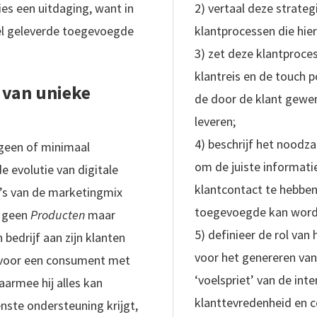
ties een uitdaging, want in
2) vertaal deze strateg
eel geleverde toegevoegde
klantprocessen die hier
3) zet deze klantproce
klantreis en de touch p
 van unieke
de door de klant gewe
leveren;
4) beschrijf het noodz
geen of minimaal
om de juiste informatie
 evolutie van digitale
klantcontact te hebbe
P’s van de marketingmix
toegevoegde kan word
n geen
Producten
maar
5) definieer de rol va
 bedrijf aan zijn klanten
voor het genereren van 
 voor een consument met
‘voelspriet’ van de int
aarmee hij alles kan
klanttevredenheid en 
nste ondersteuning krijgt,