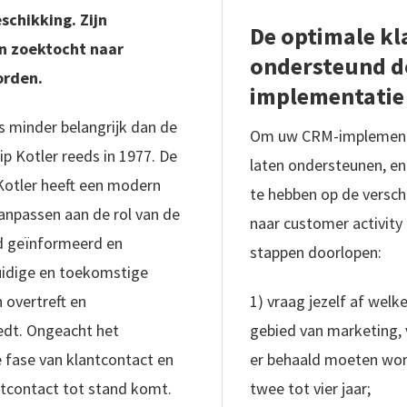
eschikking. Zijn
De optimale kl
n zoektocht naar
ondersteund d
orden.
implementatie 
s minder belangrijk dan de
Om uw CRM-implementat
lip Kotler reeds in 1977. De
laten ondersteunen, e
Kotler heeft een modern
te hebben op de verschu
aanpassen aan de rol van de
naar customer activity 
d geïnformeerd en
stappen doorlopen:
huidige en toekomstige
 overtreft en
1) vraag jezelf af welk
edt. Ongeacht het
gebied van marketing, 
fase van klantcontact en
er behaald moeten word
ntcontact tot stand komt.
twee tot vier jaar;