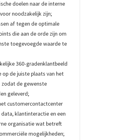
ische doelen naar de interne
voor noodzakelijk zijn;
ssen af tegen de optimale
oints die aan de orde zijn om
nste toegevoegde waarde te
akelijke 360-gradenklantbeeld
 op de juiste plaats van het
n zodat de gewenste
en geleverd;
n het customercontactcenter
data, klantinteractie en een
erne organisatie wat betreft
commerciële mogelijkheden;