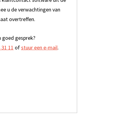
ee u de verwachtingen van
aat overtreffen.
n goed gesprek?
8 31 11
of
stuur een e-mail
.
EEN DEMO AAN
 ONZE WEBSITE