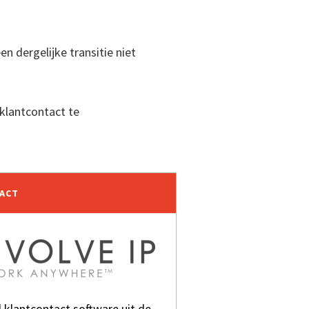
n dergelijke transitie niet
 klantcontact te
TACT
klantcontact software uit de