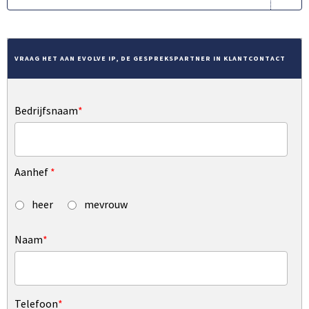
VRAAG HET AAN EVOLVE IP, DE GESPREKSPARTNER IN KLANTCONTACT
Bedrijfsnaam
*
Aanhef
*
heer
mevrouw
Naam
*
Telefoon
*