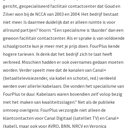
gericht, gespecialiseerd facilitair contactcenter dat Goud en
Zilver won bij de NCCA van 2003 en 2004. Het bedrijf bestaat
niet meer. Is daarmee duidelijk dat er alleen ruimte is voor
allround partijen? Voorn: “Een specialisme is ‘duurder’ dan een
gewoon facilitair contactcenter. Als er sprake is van voldoende
schaalgrootte kun je meer met je prijs doen. FourPlus kende
hogere tarieven. Ik denk dat het bedrijf zich te laat heeft
verbreed. Misschien hadden er ook overnames gedaan moeten
worden. Verder speelt mee dat de kanalen van Canal+
(betaaltelevisiezender, via kabel en schotel, red.) verdeeld
werden over allerlei kabelaars. Die vonden het specialisme van
FourPlus te duur. Kabelaars waren bovendien zelf volop bezig
met het maken van kwaliteitsslagen.” Net als de publieke
omroep overigens: FourPlus verzorgde niet alleen de
klantcontacten voor Canal Digitaal (satelliet TV) en Canal+
(kabel), maar ook voor AVRO, BNN, NRCV en Veronica