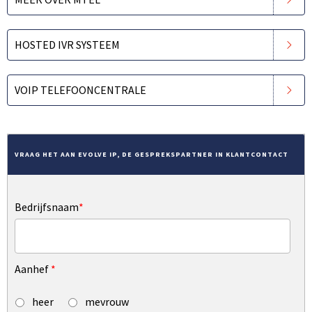
HOSTED IVR SYSTEEM
VOIP TELEFOONCENTRALE
VRAAG HET AAN EVOLVE IP, DE GESPREKSPARTNER IN KLANTCONTACT
Bedrijfsnaam
*
Aanhef
*
heer
mevrouw